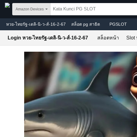
Skip to main content
Amazon Devices
หวย-ไทยรัฐ-เดลิ-นิ-ว-ส์-16-2-67
สล็อต pg สาธิต
PGSLOT
Login หวย-ไทยรัฐ-เดลิ-นิ-ว-ส์-16-2-67
สล็อตหน้า
Slot 