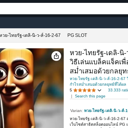
หวย-ไทยรัฐ-เดลิ-นิ-ว-ส์-16-2-67
PG SLOT
หวย-ไทยรัฐ-เดลิ-นิ-
วิธีเล่นแบล็คแจ็คเพื
สม่ำเสมอด้วยกลยุทธ์
หวย-ไทยรัฐ-เดลิ-นิ-ว-ส์-16-2-67 วิ
กำไรสม่ำเสมอด้วยกลยุทธ์ที่ได้ผล
5
33.333 rat
|
Search this page
Varian:
หวย-ไทยรัฐ-เดลิ-นิ-ว-ส์-
หวย-ไทยรัฐ-เดลิ-นิ-ว-ส์-16-2-67 ส
เว็บไซต์สาธิตสล็อตออนไลน์ PG แ