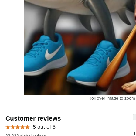
Roll over image to zoom 
Customer reviews
5 out of 5
T