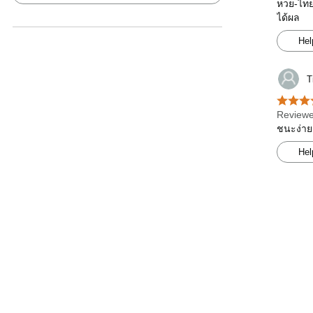
หวย-ไทยร
ได้ผล
Hel
T
Reviewe
ชนะง่าย
Hel