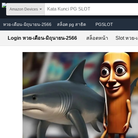
Skip to main content
Amazon Devices
หวย-เดือน-มิถุนายน-2566
สล็อต pg สาธิต
PGSLOT
Login หวย-เดือน-มิถุนายน-2566
สล็อตหน้า
Slot หวย-