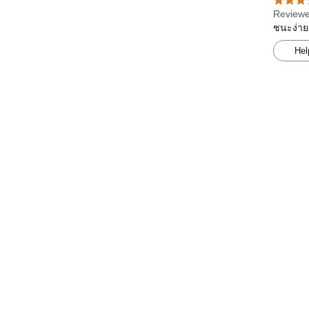
Reviewe
ชนะง่าย
Hel