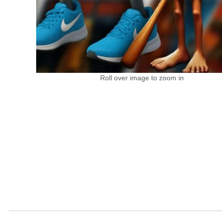
Roll over image to zoom in