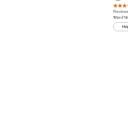
Reviewe
ชนะง่าย
Hel