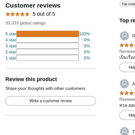
Customer reviews
Top revi
5 out of 5
Top r
33.333 global ratings
5 star
100%
R
4 star
0%
3 star
0%
Reviewe
2 star
0%
เป็นเรื่
1 star
0%
Hel
Review this product
A
Share your thoughts with other customers
Reviewe
Write a customer review
หวย-ออมส
Hel
T