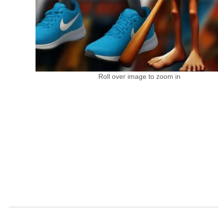
Roll over image to zoom in