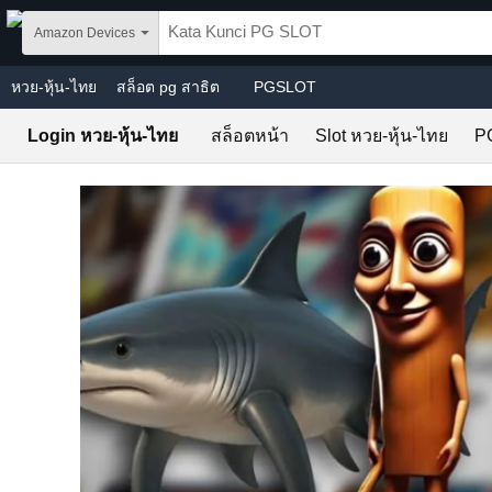
Skip to main content
Amazon Devices
หวย-หุ้น-ไทย
สล็อต pg สาธิต
PGSLOT
Login หวย-หุ้น-ไทย
สล็อตหน้า
Slot หวย-หุ้น-ไทย
P