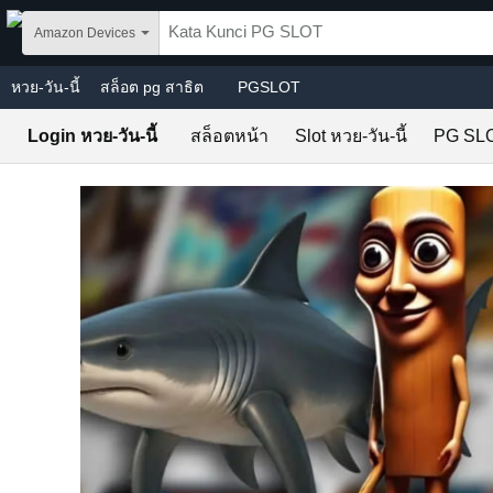
Skip to main content
Amazon Devices
หวย-วัน-นี้
สล็อต pg สาธิต
PGSLOT
Login หวย-วัน-นี้
สล็อตหน้า
Slot หวย-วัน-นี้
PG SL