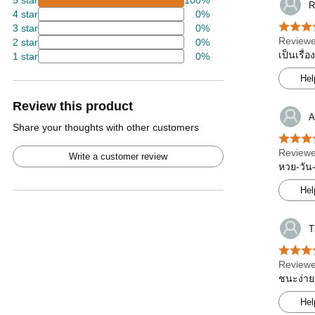
5 star
100%
R
4 star
0%
3 star
0%
Reviewe
2 star
0%
เป็นเรื่
1 star
0%
Hel
Review this product
A
Share your thoughts with other customers
Reviewe
Write a customer review
หวย-วัน-
Hel
T
Reviewe
ชนะง่าย
Hel