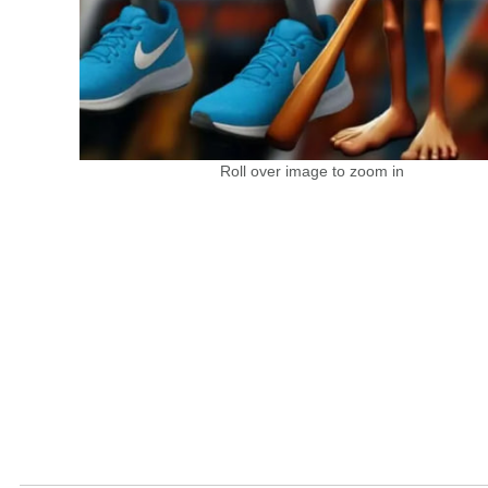
Roll over image to zoom in