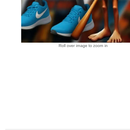
Roll over image to zoom in