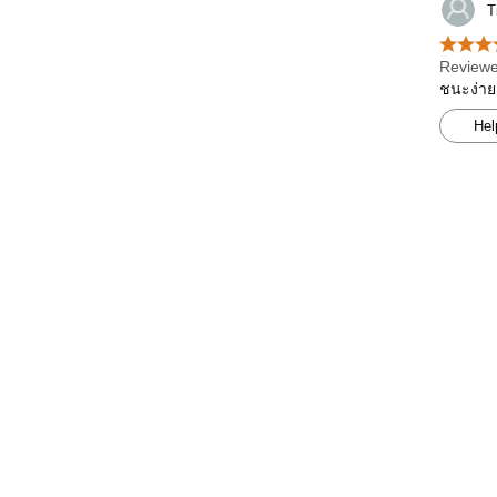
T
Reviewe
ชนะง่าย
Hel