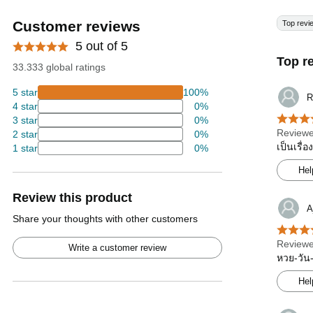
Customer reviews
Top revi
5 out of 5
Top r
33.333 global ratings
5 star
100%
R
4 star
0%
3 star
0%
Reviewe
2 star
0%
เป็นเรื่
1 star
0%
Hel
Review this product
A
Share your thoughts with other customers
Reviewe
Write a customer review
หวย-วัน-
Hel