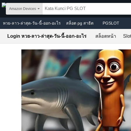
Skip to main content
Amazon Devices
หวย-ลาว-ล่าสุด-วัน-นี้-ออก-อะไร
สล็อต pg สาธิต
PGSLOT
Login หวย-ลาว-ล่าสุด-วัน-นี้-ออก-อะไร
สล็อตหน้า
Slo