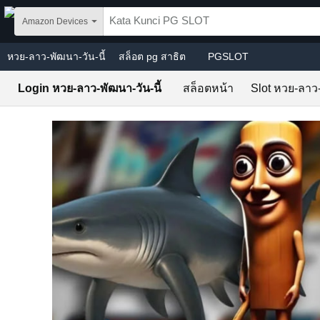
Skip to main content
Amazon Devices
หวย-ลาว-พัฒนา-วัน-นี้
สล็อต pg สาธิต
PGSLOT
Login หวย-ลาว-พัฒนา-วัน-นี้
สล็อตหน้า
Slot หวย-ลาว-