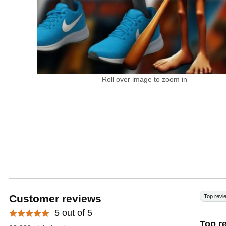
Roll over image to zoom in
Customer reviews
Top revi
5 out of 5
Top r