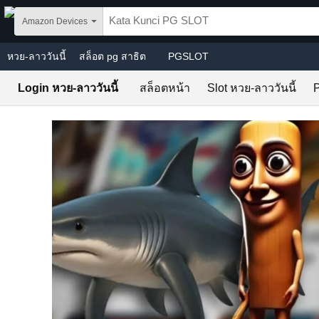
Skip to main content
Amazon Devices
หวย-ลาววันนี้
สล็อต pg สาธิต
PGSLOT
Login หวย-ลาววันนี้
สล็อตหน้า
Slot หวย-ลาววันนี้