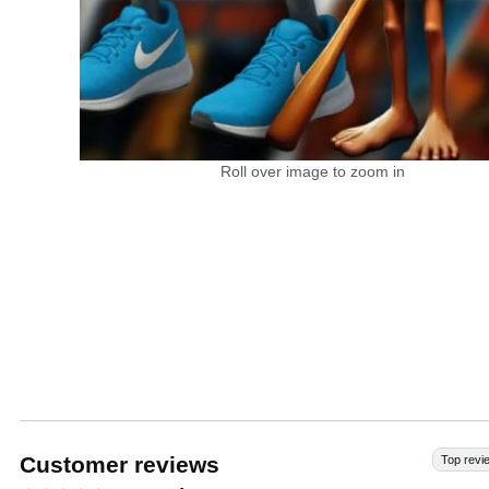
Roll over image to zoom in
Customer reviews
Top revi