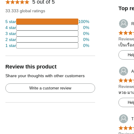
5 out of 5
Top r
33.333 global ratings
5 star
100%
R
4 star
0%
3 star
0%
Reviewe
2 star
0%
เป็นเรื่
1 star
0%
Hel
Review this product
A
Share your thoughts with other customers
Reviewe
Write a customer review
หวย-มาเล
Hel
T