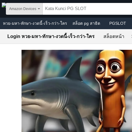
Skip to main content
Amazon Devices
หวย-มหา-ทักษา-งวดนี้-เร็ว-กว่า-ใคร
สล็อต pg สาธิต
PGSLOT
Login หวย-มหา-ทักษา-งวดนี้-เร็ว-กว่า-ใคร
สล็อตหน้า