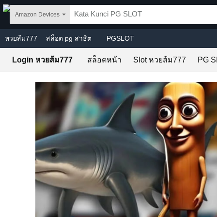
Skip to main content
Amazon Devices
หวยส้ม777
สล็อต pg สาธิต
PGSLOT
Login หวยส้ม777
สล็อตหน้า
Slot หวยส้ม777
PG S