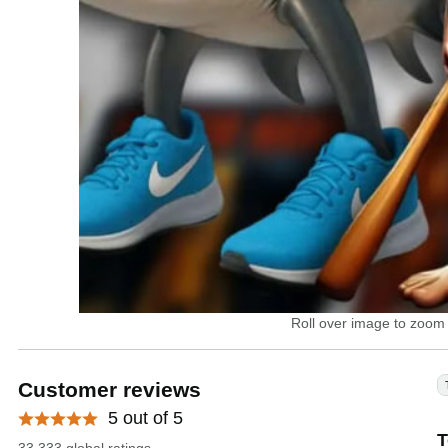
Roll over image to zoom 
Customer reviews
5 out of 5
T