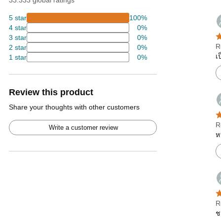
33.333 global ratings
5 star
100%
4 star
0%
3 star
0%
R
2 star
0%
เ
1 star
0%
Review this product
Share your thoughts with other customers
R
Write a customer review
ห
R
ช