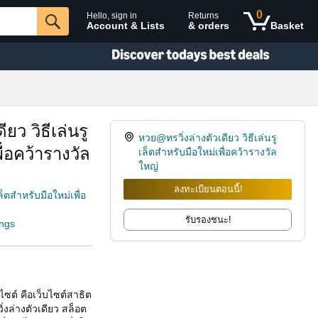
0
Hello, sign in
Returns
Account & Lists
& orders
Basket
ยว วิธีเล่นรู
หวย@ทรวิ่งล่างตัวเดียว วิธีเล่นรู
ื่อคว้ารางวัล
เล็ตสำหรับมือใหม่เพื่อคว้ารางวัล
ใหญ่
ลงทะเบียนตอนนี้!
ล็ตสำหรับมือใหม่เพื่อ
รับรองชนะ!
ings
ไซต์ คือเว็บไซต์สาธิต
ล่างตัวเดียว สล็อต