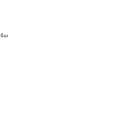
นื่อง