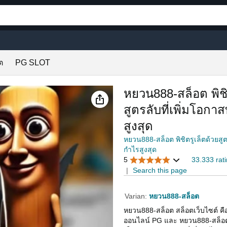
ต
PG SLOT
หยวน888-สล็อต พิชิ
สูตรลับที่เพิ่มโอก
สูงสุด
หยวน888-สล็อต พิชิตรูเล็ตด้วยสูต
กำไรสูงสุด
5
33.333 rat
|
Search this page
Varian:
หยวน888-สล็อต
หยวน888-สล็อต สล็อตเว็บไซต์ คื
ออนไลน์ PG และ หยวน888-สล็อต 