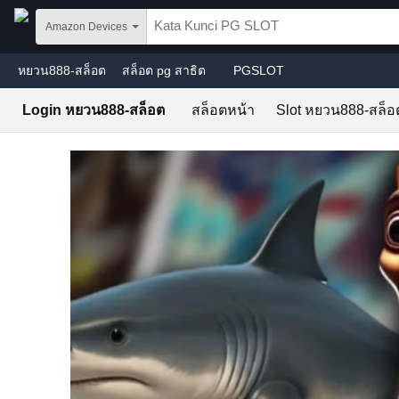
Skip to main content
Amazon Devices
หยวน888-สล็อต
สล็อต pg สาธิต
PGSLOT
Login หยวน888-สล็อต
สล็อตหน้า
Slot หยวน888-สล็อ