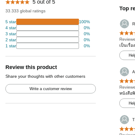
5 out of 5
Top r
33.333 global ratings
5 star
100%
R
4 star
0%
3 star
0%
Reviewe
2 star
0%
เป็นเรื่
1 star
0%
Hel
Review this product
A
Share your thoughts with other customers
Reviewe
Write a customer review
หนังสือพ
Hel
T