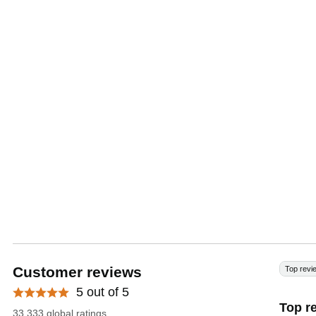
Customer reviews
Top revi
5 out of 5
Top r
33.333 global ratings