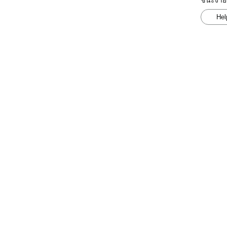
ชนะง่าย
Hel