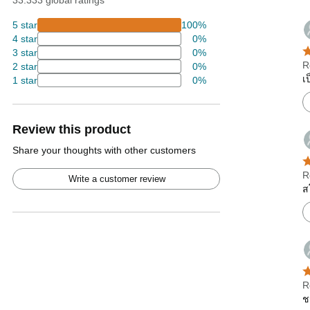
33.333 global ratings
5 star
100%
4 star
0%
3 star
0%
R
2 star
0%
เ
1 star
0%
Review this product
Share your thoughts with other customers
R
Write a customer review
ส
R
ช