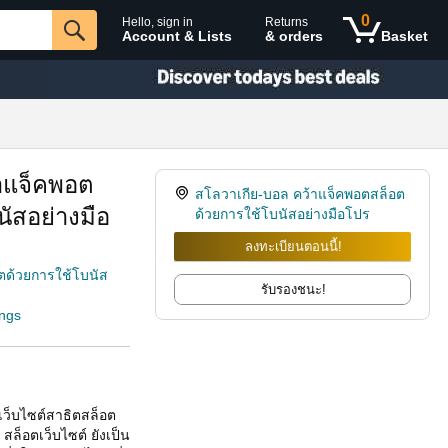
0
Hello, sign in
Returns
Account & Lists
& orders
Basket
าแจ็คพอต
สโลวาเกีย-บอล คว้าแจ็คพอตสล็อต
ัสอย่างมือ
ด้วยการใช้โบนัสอย่างมือโปร
ลงทะเบียนตอนนี้!
ตด้วยการใช้โบนัส
รับรองชนะ!
ings
เว็บไซต์สาธิตสล็อต
ล็อตเว็บไซต์ ยังเป็น