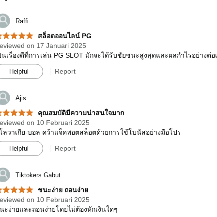
Raffi
สล็อตออนไลน์ PG
eviewed on 17 Januari 2025
ป็นเรื่องดีที่การเล่น PG SLOT มักจะได้รับชัยชนะสูงสุดและผลกำไรอย่างต่อเ
Report
Helpful
Ajis
คุณสมบัติมีความน่าสนใจมาก
eviewed on 10 Februari 2025
โลวาเกีย-บอล คว้าแจ็คพอตสล็อตด้วยการใช้โบนัสอย่างมือโปร
Report
Helpful
Tiktokers Gabut
ชนะง่าย ถอนง่าย
eviewed on 10 Februari 2025
นะง่ายและถอนง่ายโดยไม่ต้องหักเงินใดๆ