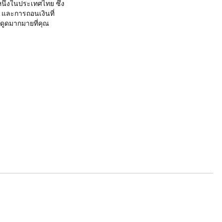
หนึ่งในประเทศไทย ซึ่ง
 และการถอนเงินที่
ดูดมากมายที่คุณ