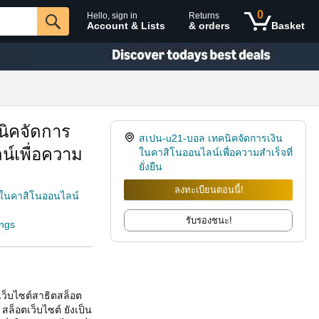
0
Hello, sign in
Returns
Account & Lists
& orders
Basket
นิคจัดการ
สเปน-u21-บอล เทคนิคจัดการเงิน
น์เพื่อความ
ในคาสิโนออนไลน์เพื่อความสำเร็จที่
ยั่งยืน
ลงทะเบียนตอนนี้!
นในคาสิโนออนไลน์
รับรองชนะ!
ings
เว็บไซต์สาธิตสล็อต
็อตเว็บไซต์ ยังเป็น