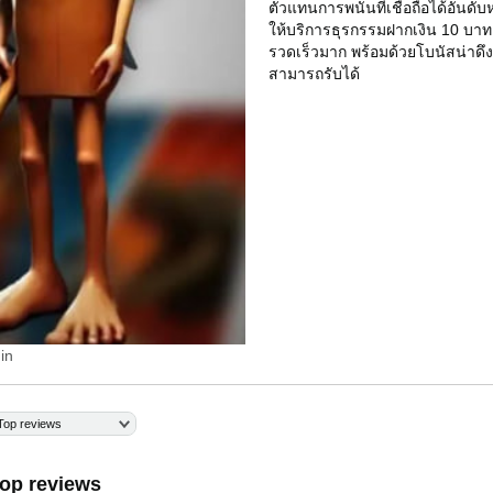
ตัวแทนการพนันที่เชื่อถือได้อันดับ
ให้บริการธุรกรรมฝากเงิน 10 บาท
รวดเร็วมาก พร้อมด้วยโบนัสน่าดึง
สามารถรับได้
in
Top reviews
op reviews