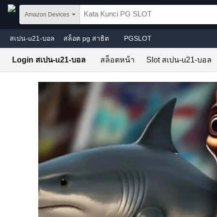
Skip to main content
Amazon Devices
สเปน-u21-บอล
สล็อต pg สาธิต
PGSLOT
Login สเปน-u21-บอล
สล็อตหน้า
Slot สเปน-u21-บอล