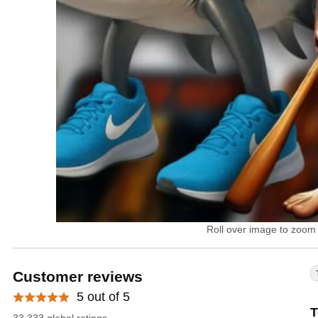
Roll over image to zoom 
Customer reviews
5 out of 5
T