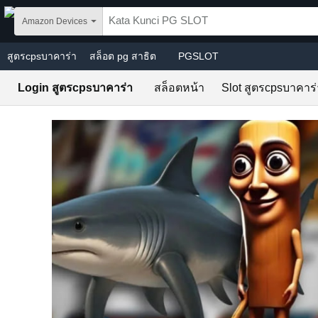
Skip to main content
Amazon Devices
สูตรcpsบาคาร่า
สล็อต pg สาธิต
PGSLOT
Login สูตรcpsบาคาร่า
สล็อตหน้า
Slot สูตรcpsบาคาร่