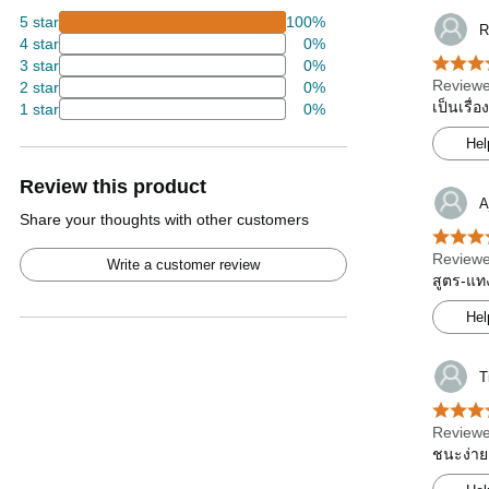
5 star
100%
R
4 star
0%
3 star
0%
Reviewe
2 star
0%
เป็นเรื่
1 star
0%
Hel
Review this product
A
Share your thoughts with other customers
Reviewe
Write a customer review
สูตร-แทง
Hel
T
Reviewe
ชนะง่าย