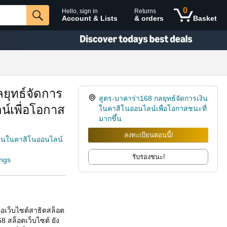
0
Hello, sign in
Returns
Account & Lists
& orders
Basket
ยุทธ์จัดการ
สูตร-บาคาร่า168 กลยุทธ์จัดการเงิน
น์เพื่อโอกาส
ในคาสิโนออนไลน์เพื่อโอกาสชนะที่
มากขึ้น
ลงทะเบียนตอนนี้!
เงินในคาสิโนออนไลน์
รับรองชนะ!
ings
ือเว็บไซต์สาธิตสล็อต
 สล็อตเว็บไซต์ ยัง