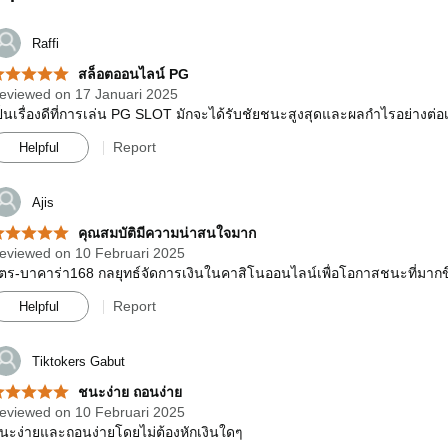
Raffi
สล็อตออนไลน์ PG
eviewed on 17 Januari 2025
ป็นเรื่องดีที่การเล่น PG SLOT มักจะได้รับชัยชนะสูงสุดและผลกำไรอย่างต่อเ
Report
Helpful
Ajis
คุณสมบัติมีความน่าสนใจมาก
eviewed on 10 Februari 2025
ูตร-บาคาร่า168 กลยุทธ์จัดการเงินในคาสิโนออนไลน์เพื่อโอกาสชนะที่มากข
Report
Helpful
Tiktokers Gabut
ชนะง่าย ถอนง่าย
eviewed on 10 Februari 2025
นะง่ายและถอนง่ายโดยไม่ต้องหักเงินใดๆ