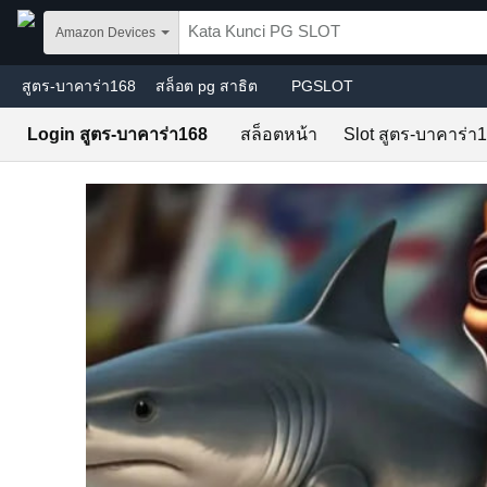
Skip to main content
Amazon Devices
สูตร-บาคาร่า168
สล็อต pg สาธิต
PGSLOT
Login สูตร-บาคาร่า168
สล็อตหน้า
Slot สูตร-บาคาร่า