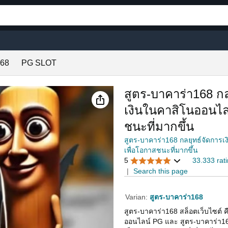
168
PG SLOT
สูตร-บาคาร่า168 กล
เงินในคาสิโนออนไล
ชนะที่มากขึ้น
สูตร-บาคาร่า168 กลยุทธ์จัดการ
เพื่อโอกาสชนะที่มากขึ้น
5
33.333 rat
|
Search this page
Varian:
สูตร-บาคาร่า168
สูตร-บาคาร่า168 สล็อตเว็บไซต์ ค
ออนไลน์ PG และ สูตร-บาคาร่า168