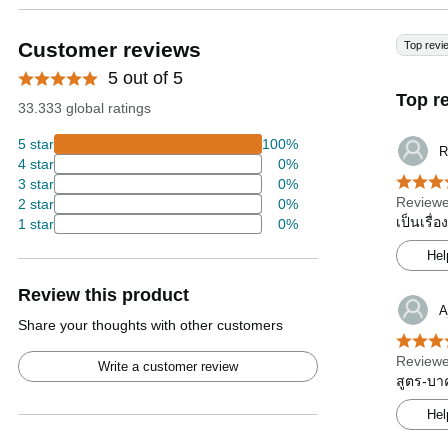
Customer reviews
Top revi
5 out of 5
Top r
33.333 global ratings
5 star
100%
R
4 star
0%
3 star
0%
Reviewe
2 star
0%
เป็นเรื่
1 star
0%
Hel
Review this product
A
Share your thoughts with other customers
Reviewe
Write a customer review
สูตร-บา
Hel