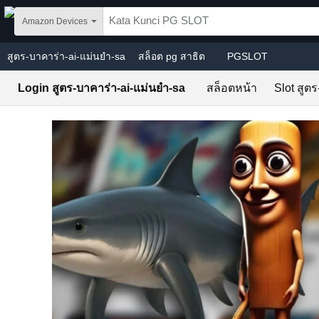
Skip to main content
Amazon Devices
สูตร-บาคาร่า-ai-แม่นยำ-sa
สล็อต pg สาธิต
PGSLOT
Login สูตร-บาคาร่า-ai-แม่นยำ-sa
สล็อตหน้า
Slot สูต