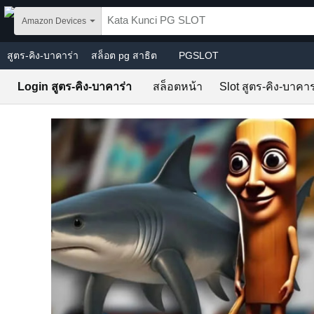
Skip to main content
Amazon Devices
สูตร-คิง-บาคาร่า
สล็อต pg สาธิต
PGSLOT
Login สูตร-คิง-บาคาร่า
สล็อตหน้า
Slot สูตร-คิง-บาคาร