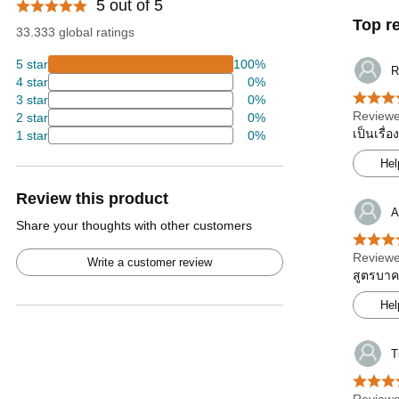
5 out of 5
Top r
33.333 global ratings
5 star
100%
R
4 star
0%
3 star
0%
Reviewe
2 star
0%
เป็นเรื่
1 star
0%
Hel
Review this product
A
Share your thoughts with other customers
Reviewe
Write a customer review
สูตรบาคา
Hel
T