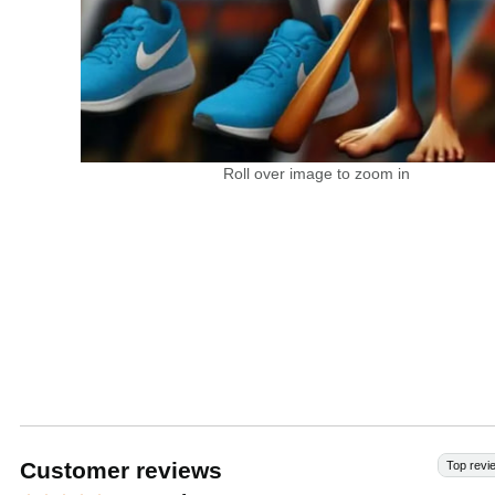
Roll over image to zoom in
Customer reviews
Top revi