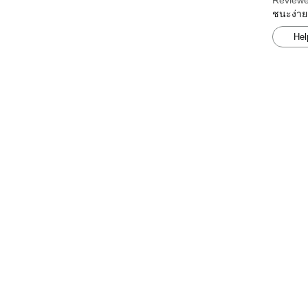
Reviewe
ชนะง่าย
Hel