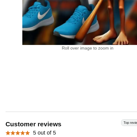
Roll over image to zoom in
Customer reviews
Top revi
5 out of 5