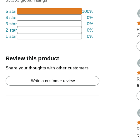
33.333 global ratings
5 star
100%
4 star
0%
3 star
0%
R
2 star
0%
เ
1 star
0%
Review this product
Share your thoughts with other customers
R
Write a customer review
ส
R
ช