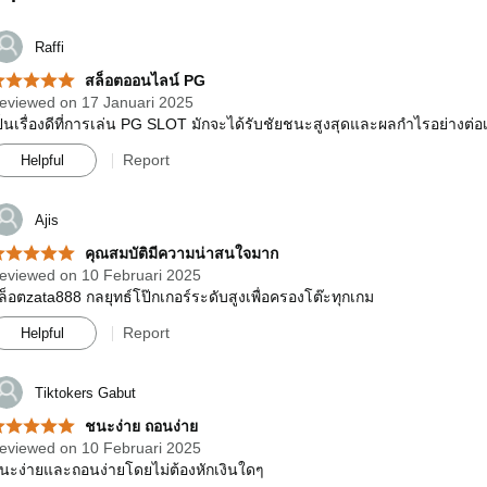
Raffi
สล็อตออนไลน์ PG
eviewed on 17 Januari 2025
ป็นเรื่องดีที่การเล่น PG SLOT มักจะได้รับชัยชนะสูงสุดและผลกำไรอย่างต่อเ
Report
Helpful
Ajis
คุณสมบัติมีความน่าสนใจมาก
eviewed on 10 Februari 2025
ล็อตzata888 กลยุทธ์โป๊กเกอร์ระดับสูงเพื่อครองโต๊ะทุกเกม
Report
Helpful
Tiktokers Gabut
ชนะง่าย ถอนง่าย
eviewed on 10 Februari 2025
นะง่ายและถอนง่ายโดยไม่ต้องหักเงินใดๆ