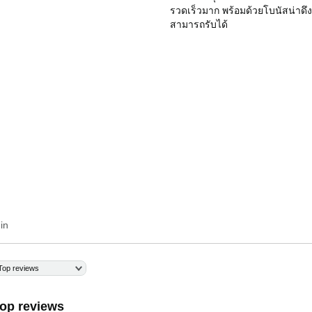
รวดเร็วมาก พร้อมด้วยโบนัสน่าดึง
สามารถรับได้
in
Top reviews
op reviews