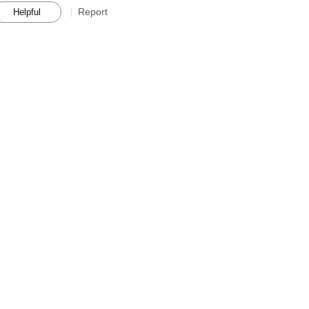
Report
Helpful