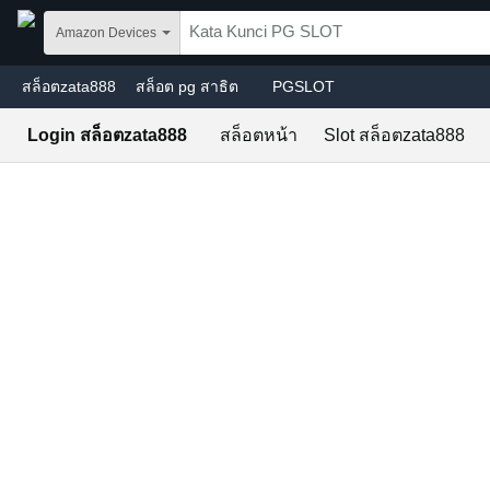
Skip to main content
Amazon Devices
สล็อตzata888
สล็อต pg สาธิต
PGSLOT
Login สล็อตzata888
สล็อตหน้า
Slot สล็อตzata888