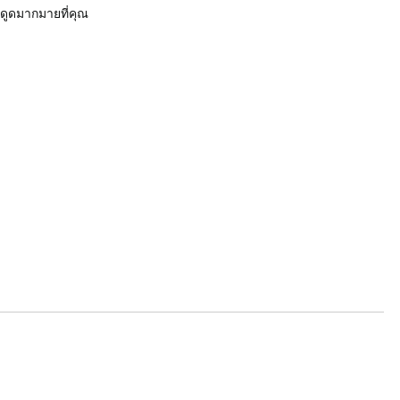
ดูดมากมายที่คุณ