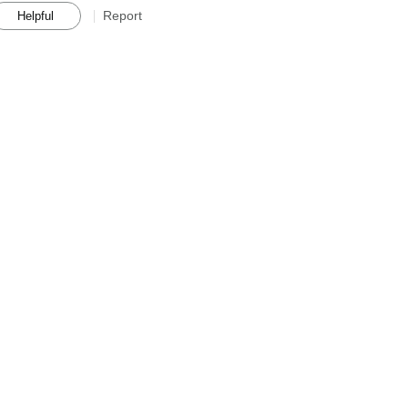
Report
Helpful