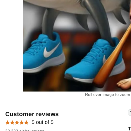
Roll over image to zoom 
Customer reviews
5 out of 5
T