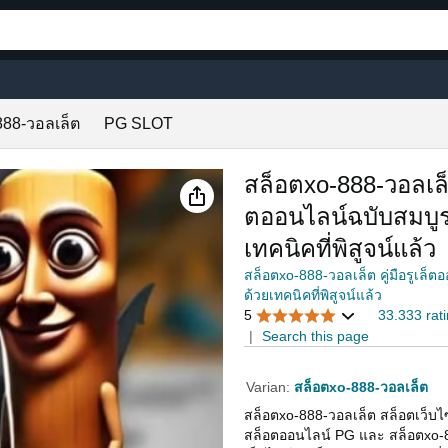
888-วอลเล็ต
PG SLOT
สล็อตxo-888-วอลเล็ต 
ตออนไลน์ฉบับสมบูร
เทคนิคที่พิสูจน์แล้ว
สล็อตxo-888-วอลเล็ต คู่มือรูเล็
ด้วยเทคนิคที่พิสูจน์แล้ว
5
33.333 rat
|
Search this page
Varian:
สล็อตxo-888-วอลเล็ต
สล็อตxo-888-วอลเล็ต สล็อตเว็บไซ
สล็อตออนไลน์ PG และ สล็อตxo-8