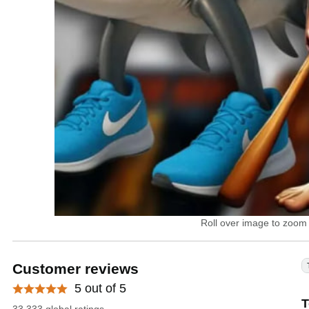
Roll over image to zoom 
Customer reviews
5 out of 5
T