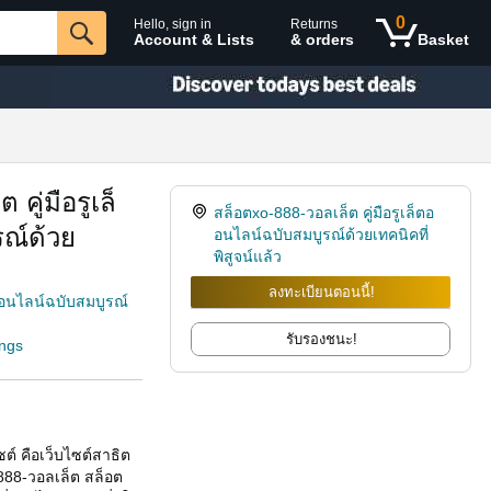
0
Hello, sign in
Returns
Account & Lists
& orders
Basket
คู่มือรูเล็
สล็อตxo-888-วอลเล็ต คู่มือรูเล็ตอ
ณ์ด้วย
อนไลน์ฉบับสมบูรณ์ด้วยเทคนิคที่
พิสูจน์แล้ว
ลงทะเบียนตอนนี้!
ตออนไลน์ฉบับสมบูรณ์
รับรองชนะ!
ings
ต์ คือเว็บไซต์สาธิต
88-วอลเล็ต สล็อต