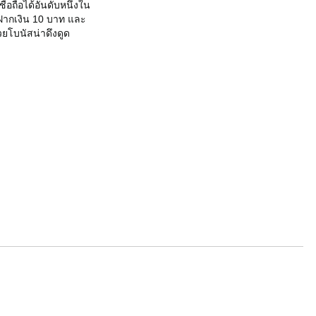
ื่อถือได้อันดับหนึ่งใน
ฝากเงิน 10 บาท และ
วยโบนัสน่าดึงดูด