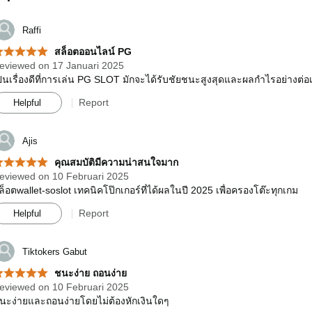
Raffi
สล็อตออนไลน์ PG
eviewed on 17 Januari 2025
ป็นเรื่องดีที่การเล่น PG SLOT มักจะได้รับชัยชนะสูงสุดและผลกำไรอย่างต่อเ
Report
Helpful
Ajis
คุณสมบัติมีความน่าสนใจมาก
eviewed on 10 Februari 2025
ล็อตwallet-soslot เทคนิคโป๊กเกอร์ที่ได้ผลในปี 2025 เพื่อครองโต๊ะทุกเกม
Report
Helpful
Tiktokers Gabut
ชนะง่าย ถอนง่าย
eviewed on 10 Februari 2025
นะง่ายและถอนง่ายโดยไม่ต้องหักเงินใดๆ