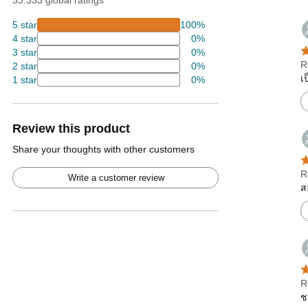
33.333 global ratings
5 star
100%
4 star
0%
3 star
0%
R
2 star
0%
เ
1 star
0%
Review this product
Share your thoughts with other customers
R
Write a customer review
ส
R
ช