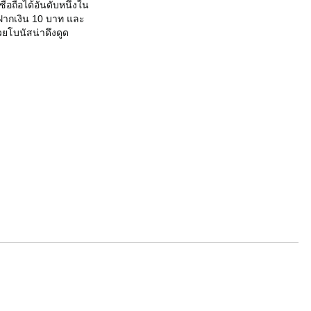
ื่อถือได้อันดับหนึ่งใน
ฝากเงิน 10 บาท และ
วยโบนัสน่าดึงดูด