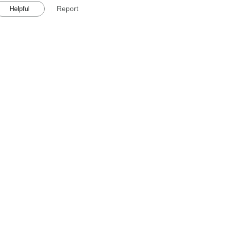
Report
Helpful