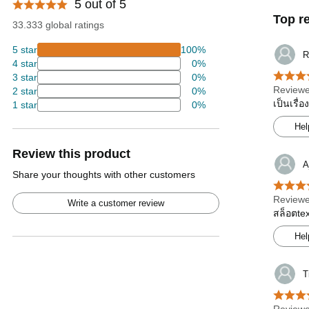
5 out of 5
Top r
33.333 global ratings
5 star
100%
R
4 star
0%
3 star
0%
Reviewe
2 star
0%
เป็นเรื่
1 star
0%
Hel
Review this product
A
Share your thoughts with other customers
Reviewe
Write a customer review
สล็อตte
Hel
T