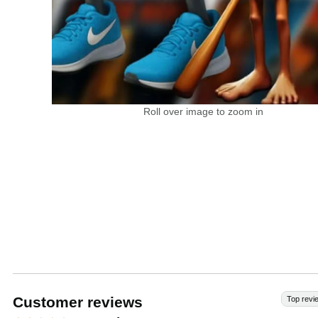
Roll over image to zoom in
Customer reviews
Top revi