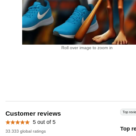
Roll over image to zoom in
Customer reviews
Top revi
5 out of 5
Top r
33.333 global ratings