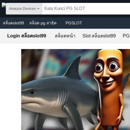
Skip to main content
Amazon Devices
สล็อตslot99
สล็อต pg สาธิต
PGSLOT
Login สล็อตslot99
สล็อตหน้า
Slot สล็อตslot99
PG