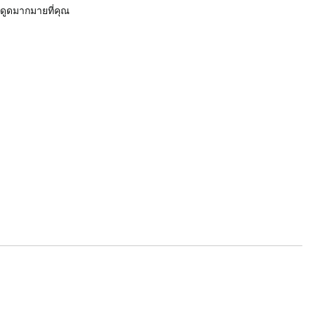
ดูดมากมายที่คุณ