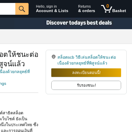
0
Hello, sign in
Returns
Account & Lists
& orders
Basket
ล็อตให้ชนะต่อ
สล็อตscb วิธีเล่นสล็อตให้ชนะต่อ
สูจน์แล้ว
เนื่องด้วยกลยุทธ์ที่พิสูจน์แล้ว
่องด้วยกลยุทธ์ที่
ลงทะเบียนตอนนี้!
ings
รับรองชนะ!
ซต์สาธิตสล็อต
ว็บไซต์ ยังเป็น
หนึ่งในประเทศไทย ซึ่ง
 และการถอนเงินที่