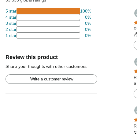
33.333 global ratings
5 star
100%
4 star
0%
3 star
0%
R
2 star
0%
เ
1 star
0%
Review this product
Share your thoughts with other customers
R
Write a customer review
ส
R
ช