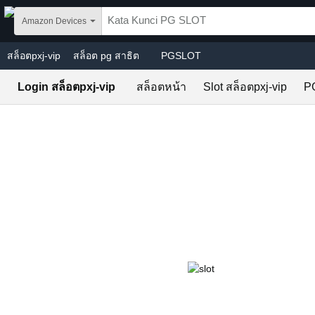
Skip to main content
Amazon Devices
สล็อตpxj-vip
สล็อต pg สาธิต
PGSLOT
Login สล็อตpxj-vip
สล็อตหน้า
Slot สล็อตpxj-vip
P