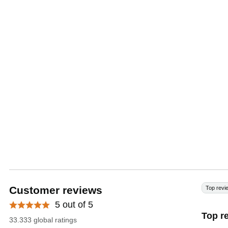
Customer reviews
Top revi
5 out of 5
Top r
33.333 global ratings