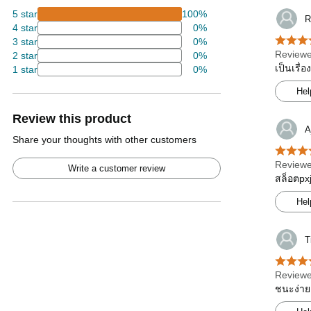
5 star
100%
R
4 star
0%
3 star
0%
Reviewe
2 star
0%
เป็นเรื่
1 star
0%
Hel
Review this product
A
Share your thoughts with other customers
Reviewe
Write a customer review
สล็อตpxj
Hel
T
Reviewe
ชนะง่าย