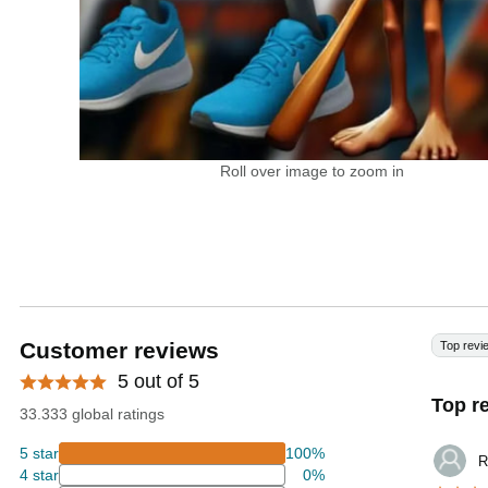
Roll over image to zoom in
Customer reviews
Top revi
5 out of 5
Top r
33.333 global ratings
5 star
100%
R
4 star
0%