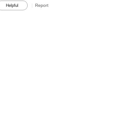
Report
Helpful