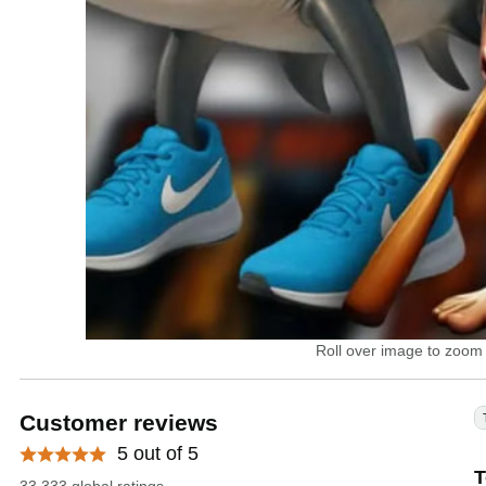
Roll over image to zoom 
Customer reviews
5 out of 5
T