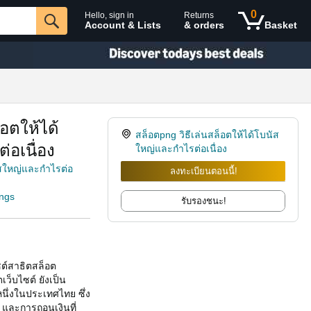
0
Hello, sign in
Returns
Account & Lists
& orders
Basket
็อตให้ได้
สล็อตpng วิธีเล่นสล็อตให้ได้โบนัส
อเนื่อง
ใหญ่และกำไรต่อเนื่อง
ัสใหญ่และกำไรต่อ
ลงทะเบียนตอนนี้!
ings
รับรองชนะ!
ซต์สาธิตสล็อต
ว็บไซต์ ยังเป็น
หนึ่งในประเทศไทย ซึ่ง
 และการถอนเงินที่