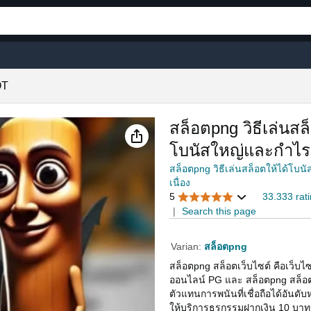
OT
สล็อตpng วิธีเล่นสล
โบนัสใหญ่และกำไรต่
สล็อตpng วิธีเล่นสล็อตให้ได้โบน
เนื่อง
5
33.333 rat
|
Search this page
Varian:
สล็อตpng
สล็อตpng สล็อตเว็บไซต์ คือเว็บไ
ออนไลน์ PG และ สล็อตpng สล็อตเ
ตัวแทนการพนันที่เชื่อถือได้อันดับ
ให้บริการธุรกรรมฝากเงิน 10 บาท