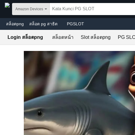
Skip to main content
Amazon Devices
สล็อตpng
สล็อต pg สาธิต
PGSLOT
Login สล็อตpng
สล็อตหน้า
Slot สล็อตpng
PG SL