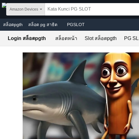
Skip to main content
Amazon Devices
สล็อตpgth
สล็อต pg สาธิต
PGSLOT
Login สล็อตpgth
สล็อตหน้า
Slot สล็อตpgth
PG S