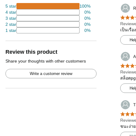
5 star
100%
R
4 star
0%
3 star
0%
Reviewe
2 star
0%
เป็นเรื่
1 star
0%
Hel
Review this product
A
Share your thoughts with other customers
Reviewe
Write a customer review
สล็อตpg9
Hel
T
Reviewe
ชนะง่าย