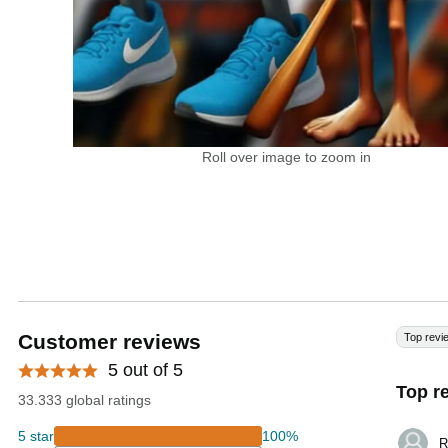
Roll over image to zoom in
Customer reviews
Top revi
5 out of 5
Top r
33.333 global ratings
5 star
100%
R