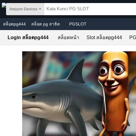
Skip to main content
Amazon Devices
สล็อตpg444
สล็อต pg สาธิต
PGSLOT
Login สล็อตpg444
สล็อตหน้า
Slot สล็อตpg444
PG