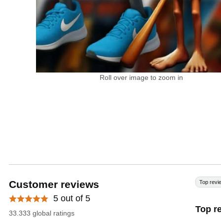
Roll over image to zoom in
Customer reviews
Top revi
5 out of 5
Top r
33.333 global ratings