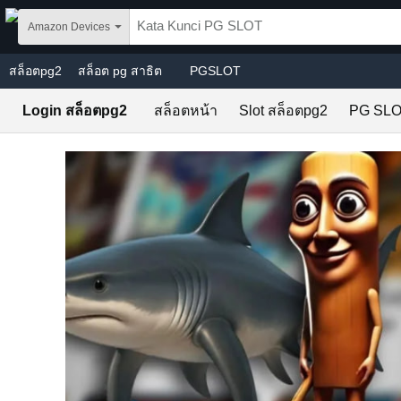
Skip to main content
Amazon Devices
สล็อตpg2
สล็อต pg สาธิต
PGSLOT
Login สล็อตpg2
สล็อตหน้า
Slot สล็อตpg2
PG SL