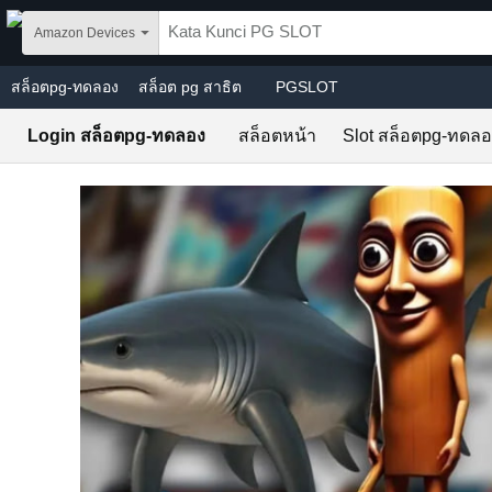
Skip to main content
Amazon Devices
สล็อตpg-ทดลอง
สล็อต pg สาธิต
PGSLOT
Login สล็อตpg-ทดลอง
สล็อตหน้า
Slot สล็อตpg-ทดลอ