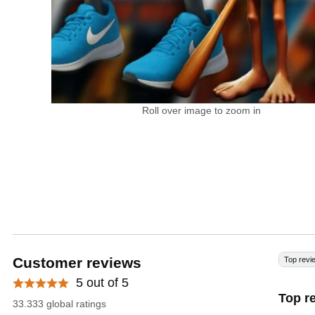
Roll over image to zoom in
Customer reviews
Top revi
5 out of 5
Top r
33.333 global ratings