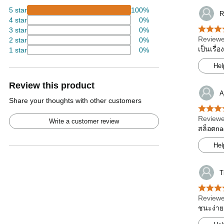
5 star
100%
R
4 star
0%
3 star
0%
Reviewe
2 star
0%
เป็นเรื่
1 star
0%
Hel
Review this product
A
Share your thoughts with other customers
Reviewe
Write a customer review
สล็อตnag
Hel
T
Reviewe
ชนะง่าย