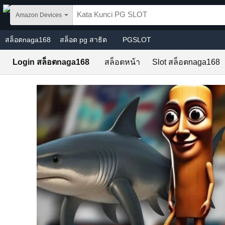
Skip to main content
Amazon Devices
สล็อตnaga168
สล็อต pg สาธิต
PGSLOT
Login สล็อตnaga168
สล็อตหน้า
Slot สล็อตnaga168