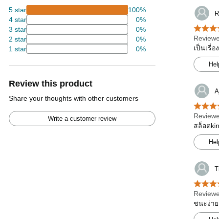
5 star
100%
R
4 star
0%
3 star
0%
Reviewe
2 star
0%
เป็นเรื่
1 star
0%
Hel
Review this product
A
Share your thoughts with other customers
Reviewe
Write a customer review
สล็อตkin
Hel
T
Reviewe
ชนะง่าย